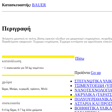
Κατασκευαστής:
BAUER
Περιγραφή
Ανόργανη χρωστική σε σκόνη, βάσης ορυκτών οξειδίων για χρωματισμό επιχρισμάτων, σκυροδέματ
Παραδείγματα εφαρμογών: Έγχρωμα επιχρίσματα, Έγχρωμα κονιάματα για αρμολόγηση πλακών, π
Πίσω
κατανάλωση
~ 1 συσκευασία για 50 kg τσιμέντου
Προϊόντα
Go up
ΣΤΕΓΑΝΩΤΙΚΑ ΥΛΙ
χρώμα
ΤΣΙΜΕΝΤΟΕΙΔΗ (Υ
Ώχρα, Μαύρο, κεραμιδί, πράσινο, Μπλέ.
ΝΑΝΟΤΕΧΝΟΛΟΓΙ
ΑΚΡΥΛΙΚΑ (ΤΑΡΑΤ
ΠΟΛΥΟΥΡΕΘΑΝΙΚΑ 
συσκευασία
ΑΣΤΑΡΙΑ ΚΑΙ ΠΡΟ
BΟΗΘΗΤΙΚΑ ΥΛΙΚΑ
0.4 kg Ώχρα, 0.7 kg άλλα χρώματα