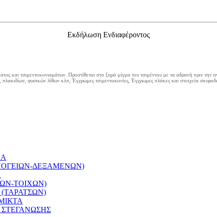
Εκδήλωση Ενδιαφέροντος
ος και τσιμεντοκονιαμάτων. Προστίθεται στο ξηρό μίγμα του τσιμέντου με τα αδρανή πριν την αν
λακιδίων, φυσικών λίθων κλπ, Έγχρωμες τσιμεντοκονίες, Έγχρωμες πλάκες και στοιχεία σκυροδ
ΚΑ
ΠΟΓΕΙΩΝ-ΔΕΞΑΜΕΝΩΝ)
Α
ΣΩΝ-ΤΟΙΧΩΝ)
(ΤΑΡΑΤΣΩΝ)
ΣΜΙΚΤΑ
 ΣΤΕΓΑΝΩΣΗΣ