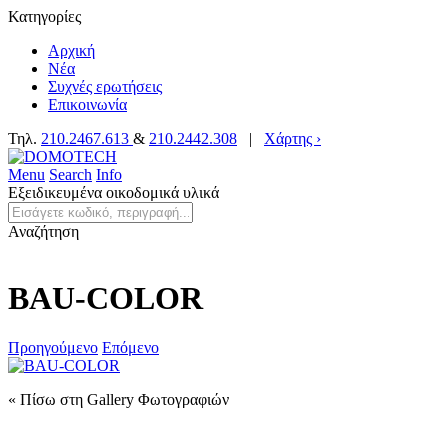
Κατηγορίες
Αρχική
Νέα
Συχνές ερωτήσεις
Επικοινωνία
Τηλ.
210.2467.613
&
210.2442.308
|
Χάρτης ›
Menu
Search
Info
Εξειδικευμένα οικοδομικά υλικά
Αναζήτηση
BAU-COLOR
Προηγούμενο
Επόμενο
« Πίσω στη Gallery Φωτογραφιών