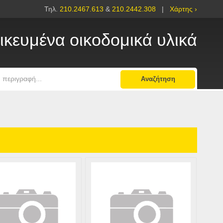
Τηλ.
210.2467.613
&
210.2442.308
|
Χάρτης ›
ικευμένα οικοδομικά υλικά
Αναζήτηση