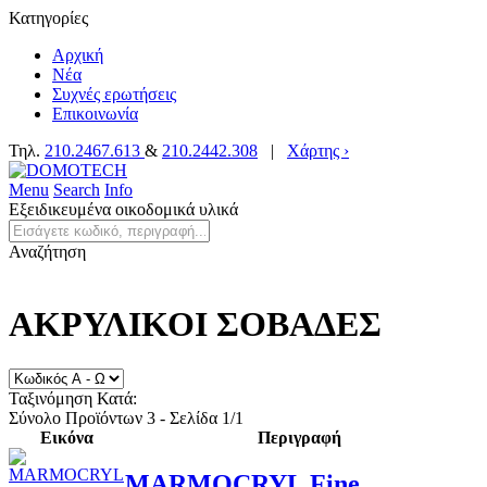
Κατηγορίες
Αρχική
Νέα
Συχνές ερωτήσεις
Επικοινωνία
Τηλ.
210.2467.613
&
210.2442.308
|
Χάρτης ›
Menu
Search
Info
Εξειδικευμένα οικοδομικά υλικά
Αναζήτηση
ΑΚΡΥΛΙΚΟΙ ΣΟΒΑΔΕΣ
Ταξινόμηση Κατά:
Σύνολο Προϊόντων 3 - Σελίδα 1/1
Εικόνα
Περιγραφή
MARMOCRYL Fine