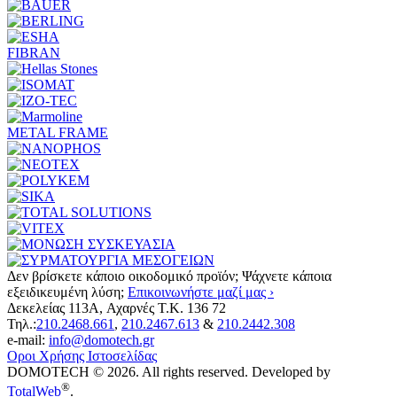
FIBRAN
METAL FRAME
Δεν βρίσκετε κάποιο οικοδομικό προϊόν; Ψάχνετε κάποια
εξειδικευμένη λύση;
Επικοινωνήστε μαζί μας ›
Δεκελείας 113A, Αχαρνές Τ.Κ. 136 72
Τηλ.:
210.2468.661
,
210.2467.613
&
210.2442.308
e-mail:
info@domotech.gr
Οροι Χρήσης Ιστοσελίδας
DOMOTECH © 2026. All rights reserved. Developed by
®
TotalWeb
.