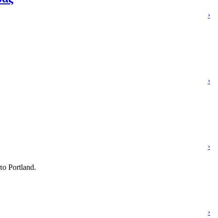
›
›
›
ο Portland.
›