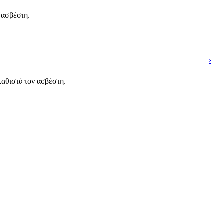
 ασβέστη.
›
καθιστά τον ασβέστη.