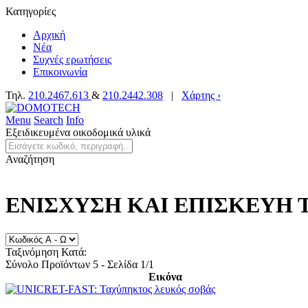
Κατηγορίες
Αρχική
Νέα
Συχνές ερωτήσεις
Επικοινωνία
Τηλ.
210.2467.613
&
210.2442.308
|
Χάρτης ›
Menu
Search
Info
Εξειδικευμένα οικοδομικά υλικά
Αναζήτηση
ΕΝΙΣΧΥΣΗ ΚΑΙ ΕΠΙΣΚΕΥΗ 
Ταξινόμηση Κατά:
Σύνολο Προϊόντων 5 - Σελίδα 1/1
Εικόνα