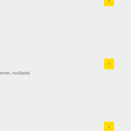
›
›
ισίνες, ενυδρεία)
›