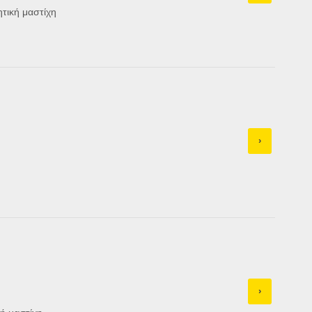
τική μαστίχη
›
›