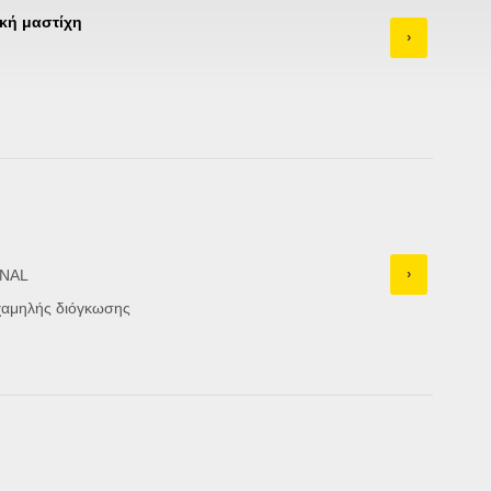
κή μαστίχη
›
›
ONAL
χαμηλής διόγκωσης