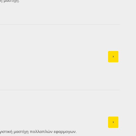
ή μαστίχη.
›
›
αγιστική μαστίχη πολλαπλών εφαρμογων.