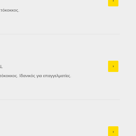
›
πτόκοκκος.
›
AL
τόκοκκος. Ιδανικός για επαγγελματίες.
›