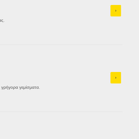
›
ας.
›
α γρήγορα γεμίσματα.