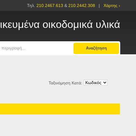
Τηλ.
210.2467.613
&
210.2442.308
|
Χάρτης ›
ικευμένα οικοδομικά υλικά
Αναζήτηση
Ταξινόμηση Κατά: