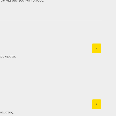
ία για δάπεδα και τοίχους.
›
κονιάματα.
›
ίσματος.