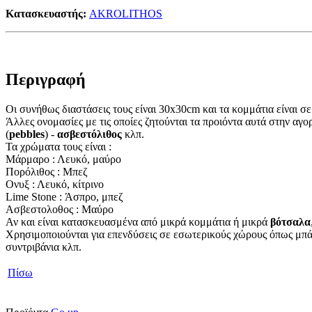
Κατασκευαστής:
AKROLITHOS
Περιγραφή
Οι συνήθως διαστάσεις τους είναι 30x30cm και τα κομμάτια είναι 
Άλλες ονομασίες με τις οποίες ζητούνται τα προιόντα αυτά στην αγο
(
pebbles
) -
ασβεστόλιθος
κλπ.
Τα χρώματα τους είναι :
Μάρμαρο : Λευκό, μαύρο
Πορόλιθος : Μπεζ
Ονυξ : Λευκό, κίτρινο
Lime Stone : Άσπρο, μπεζ
Ασβεστολοθος : Μαύρο
Αν και είναι κατασκευασμένα από μικρά κομμάτια ή μικρά
βότσαλα
Χρησιμοποιούνται για επενδύσεις σε εσωτερικούς χώρους όπως μπάνι
συντριβάνια κλπ.
Πίσω