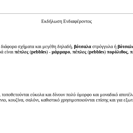
Εκδήλωση Ενδιαφέροντος
σε διάφορα σχήματα και μεγέθη δηλαδή,
βότσαλα
στρόγγυλα ή
βότσα
ρά είναι
πέπλες
(
pebbles
) -
μάρμαρο
,
πέπλες
(
pebbles
)
πορόλιθος
,
π
, τοποθετούνται εύκολα και δίνουν πολύ όμορφο και μοναδικό αποτέ
ο, κουζίνα, σαλόνι, καθιστικό χρησιμοποιούνται επίσης και για εξω