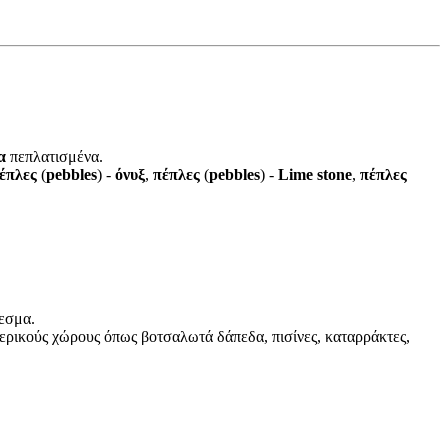
λα
πεπλατισμένα.
έπλες
(
pebbles
) -
όνυξ
,
πέπλες
(
pebbles
) -
Lime stone
,
πέπλες
λεσμα.
τερικούς χώρους όπως βοτσαλωτά δάπεδα, πισίνες, καταρράκτες,