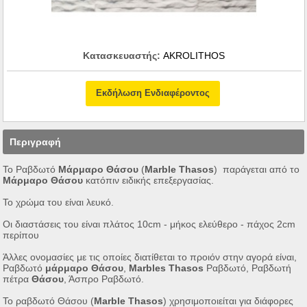
Κατασκευαστής:
AKROLITHOS
Εκδήλωση Ενδιαφέροντος
Περιγραφή
Το Ραβδωτό
Μάρμαρο Θάσου
(
Marble Thasos
) παράγεται από το
Μάρμαρο Θάσου
κατόπιν ειδικής επεξεργασίας.
Το χρώμα του είναι λευκό.
Οι διαστάσεις του είναι πλάτος 10cm - μήκος ελεύθερο - πάχος 2cm
περίπου
Άλλες ονομασίες με τις οποίες διατίθεται το προιόν στην αγορά είναι,
Ραβδωτό
μάρμαρο Θάσου
,
Marbles Thasos
Ραβδωτό, Ραβδωτή
πέτρα
Θάσου
, Άσπρο Ραβδωτό.
Το ραβδωτό Θάσου (
Marble Thasos
) χρησιμοποιείται για διάφορες