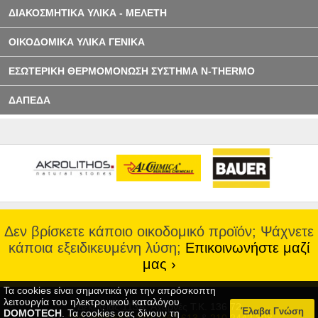
ΔΙΑΚΟΣΜΗΤΙΚΑ ΥΛΙΚΑ - ΜΕΛΕΤΗ
ΟΙΚΟΔΟΜΙΚΑ ΥΛΙΚΑ ΓΕΝΙΚΑ
ΕΣΩΤΕΡΙΚΗ ΘΕΡΜΟΜΟΝΩΣΗ ΣΥΣΤΗΜΑ N-THERMO
ΔΑΠΕΔΑ
Δεν βρίσκετε κάποιο οικοδομικό προϊόν; Ψάχνετε
κάποια εξειδικευμένη λύση;
Επικοινωνήστε μαζί
μας ›
Τα cookies είναι σημαντικά για την απρόσκοπτη
λειτουργία του ηλεκτρονικού καταλόγου
Δεκελείας 113A, Αχαρνές Τ.Κ. 136 72
Έλαβα Γνώση
DOMOTECH
. Τα cookies σας δίνουν τη