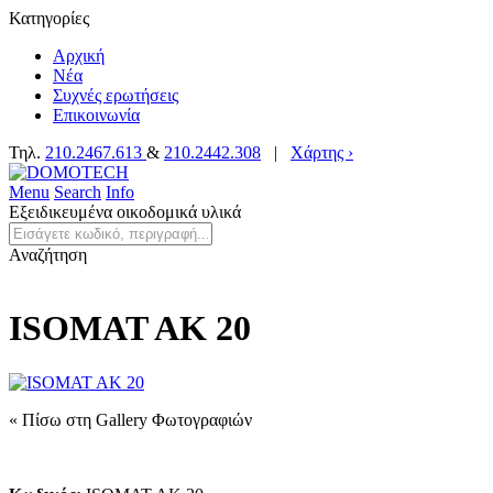
Κατηγορίες
Αρχική
Νέα
Συχνές ερωτήσεις
Επικοινωνία
Τηλ.
210.2467.613
&
210.2442.308
|
Χάρτης ›
Menu
Search
Info
Εξειδικευμένα οικοδομικά υλικά
Αναζήτηση
ISOMAT AK 20
« Πίσω στη Gallery Φωτογραφιών