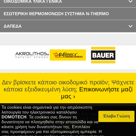
ΟΙΚΟΔΟΜΙΚΑ ΥΛΙΚΑ ΓΕΝΙΚΑ
ΕΣΩΤΕΡΙΚΗ ΘΕΡΜΟΜΟΝΩΣΗ ΣΥΣΤΗΜΑ N-THERMO
ΔΑΠΕΔΑ
Δεν βρίσκετε κάποιο οικοδομικό προϊόν; Ψάχνετε
κάποια εξειδικευμένη λύση;
Επικοινωνήστε μαζί
μας ›
Τα cookies είναι σημαντικά για την απρόσκοπτη
λειτουργία του ηλεκτρονικού καταλόγου
Δεκελείας 113A, Αχαρνές Τ.Κ. 136 72
Έλαβα Γνώση
DOMOTECH
. Τα cookies σας δίνουν τη
Τηλ.:
210.2468.661
,
210.2467.613
&
210.2442.308
δυνατότητα να πλοηγηθείτε στην ιστοσελίδα και να
e-mail:
info@domotech.gr
κάνετε χρήση των δυνατοτήτων της. Επιπλέον
Οροι Χρήσης Ιστοσελίδας
σας προσφέρουν μια πιο εξατομικευμένη εμπειρία. Η