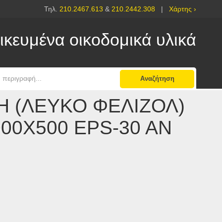
Τηλ.
210.2467.613
&
210.2442.308
|
Χάρτης ›
ικευμένα οικοδομικά υλικά
Αναζήτηση
 (ΛΕΥΚΟ ΦΕΛΙΖΟΛ)
000Χ500 EPS-30 AN