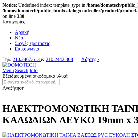
Notice
: Undefined index: template_type in
/home/domotech/public_h
/home/domotech/public_html/catalog/controller/product/product
on line
330
Κατηγορίες
Αρχική
Νέα
Συχνές ερωτήσεις
Επικοινωνία
Τηλ.
210.2467.613
&
210.2442.308
|
Χάρτης ›
Menu
Search
Info
Εξειδικευμένα οικοδομικά υλικά
Αναζήτηση
ΗΛΕΚΤΡΟΜΟΝΩΤΙΚΗ ΤΑΙΝΙ
ΚΑΛΩΔΙΩΝ ΛΕΥΚΟ 19mm x 3