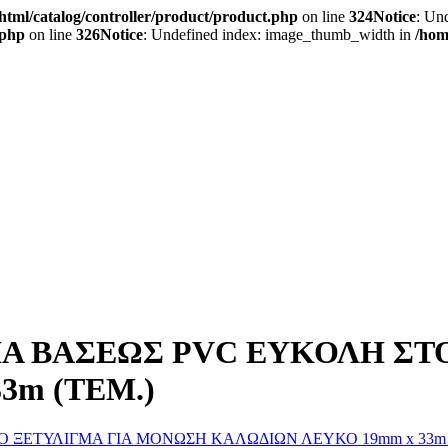
tml/catalog/controller/product/product.php
on line
324
Notice
: Un
.php
on line
326
Notice
: Undefined index: image_thumb_width in
/hom
Α ΒΑΣΕΩΣ PVC ΕΥΚΟΛΗ ΣΤ
3m (ΤΕΜ.)